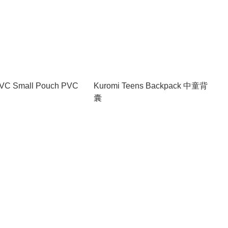
PVC Small Pouch PVC
Kuromi Teens Backpack 中童背
囊