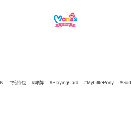
ON
托特包
啤牌
PlayingCard
MyLittlePony
Godz