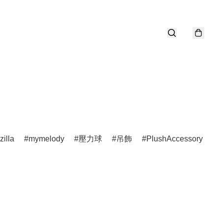
illa
mymelody
壓力球
吊飾
PlushAccessory