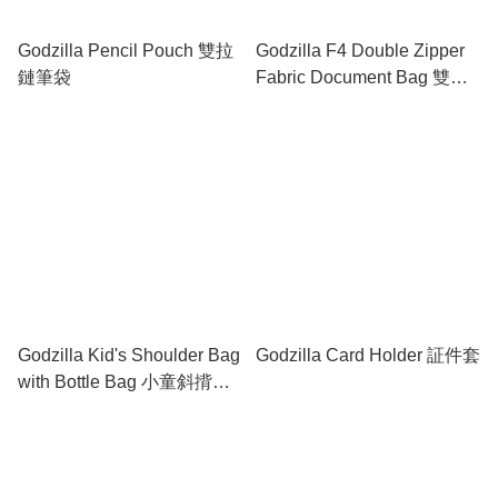
Godzilla Pencil Pouch 雙拉
Godzilla F4 Double Zipper
鏈筆袋
Fabric Document Bag 雙拉
鍊布文件袋連手挽
Godzilla Kid's Shoulder Bag
Godzilla Card Holder 証件套
with Bottle Bag 小童斜揹袋
連水樽格