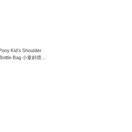
 Pony Kid's Shoulder
h Bottle Bag 小童斜揹袋