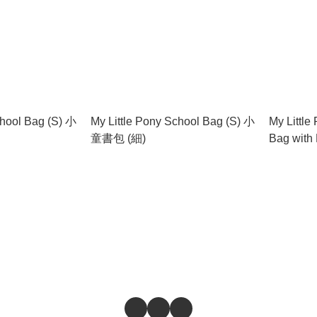
chool Bag (S) 小
My Little Pony School Bag (S) 小
My Little
童書包 (細)
Bag wit
連水樽格