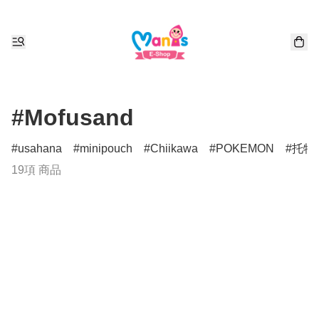
#Mofusand
usahana
minipouch
Chiikawa
POKEMON
托特
19項 商品