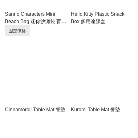
Sanrio Characters Mini
Hello Kitty Plastic Snack
Beach Bag 迷你沙灘袋 盲盒
Box 多用途膠盒
(Full box 原盒 - 6pcs/box)
固定價格
Cinnamoroll Table Mat 餐墊
Kuromi Table Mat 餐墊