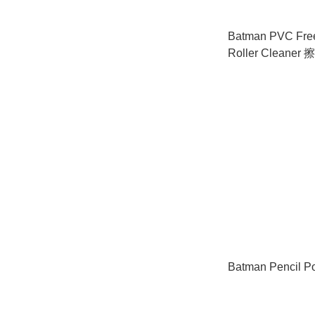
Batman PVC Free
Roller Clean
含塑化劑)
Batman Pencil 