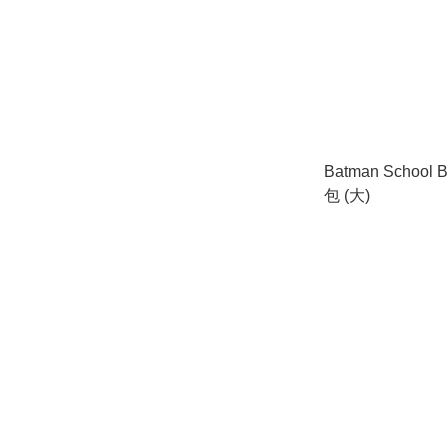
Batman School 
包 (大)