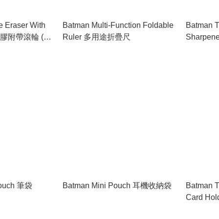
 Eraser With
Batman Multi-Function Foldable
Batman T
er 擦膠附帶滾輪 (不
Ruler 多用途折疊尺
Sharpe
Pouch 筆袋
Batman Mini Pouch 耳機收納袋
Batman T
Card Ho
PVC 雙