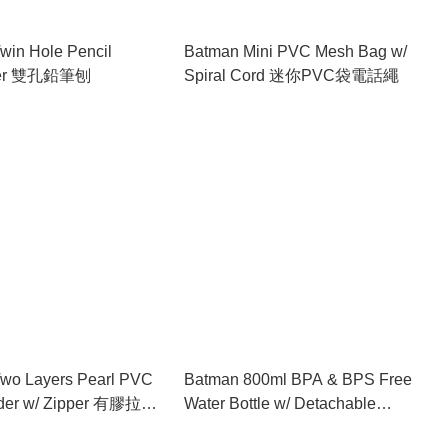
win Hole Pencil
Batman Mini PVC Mesh Bag w/
ner 雙孔鉛筆刨
Spiral Cord 迷你PVC袋電話繩
wo Layers Pearl PVC
Batman 800ml BPA & BPS Free
lder w/ Zipper 有膠拉鍊
Water Bottle w/ Detachable
層咭片套
Straw & Strap 膠水樽連可拆式飲