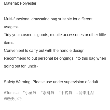
Material: Polyester

Multi-functional drawstring bag suitable for different 
usages♪

Tidy your cosmetic goods, mobile accessories or other little 
items.

Convenient to carry out with the handle design.

Recommend to put personal belongings into this bag when 
going out for lunch~

Safety Warning: Please use under supervision of adult.
Tomica
小童袋
索繩袋
手挽袋
開學用品
輕便小巧