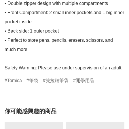
• Double zipper design with multiple compartments

• Front Compartment: 2 small inner pockets and 1 big inner 
pocket inside

• Back side: 1 outer pocket

• Perfect to store pens, pencils, erasers, scissors, and 
much more

Safety Warning: Please use under supervision of an adult.
Tomica
筆袋
雙拉鏈筆袋
開學用品
你可能感興趣的商品