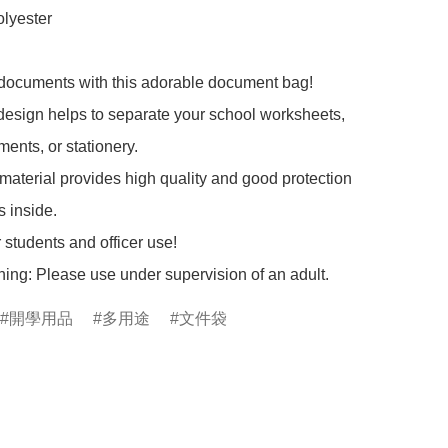
lyester

 documents with this adorable document bag!

design helps to separate your school worksheets, 
ents, or stationery.

aterial provides high quality and good protection 
s inside.

 students and officer use!

ing: Please use under supervision of an adult.
開學用品
多用途
文件袋