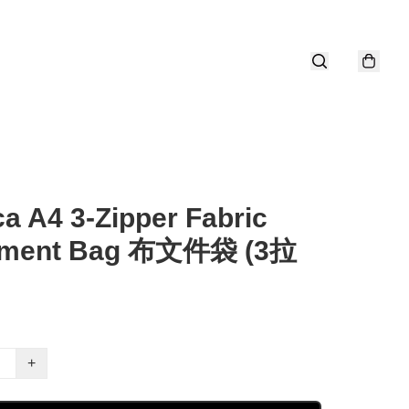
a A4 3-Zipper Fabric
ment Bag 布文件袋 (3拉
+