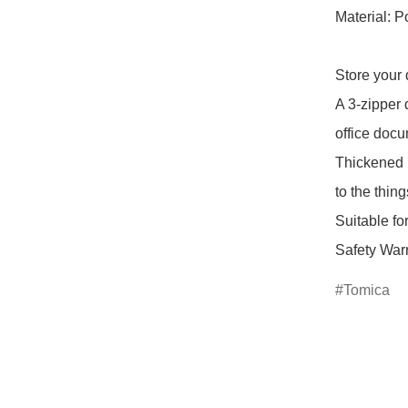
Material: Po
Store your
A 3-zipper 
office docum
Thickened m
to the thing
Suitable for
Safety Warn
Tomica