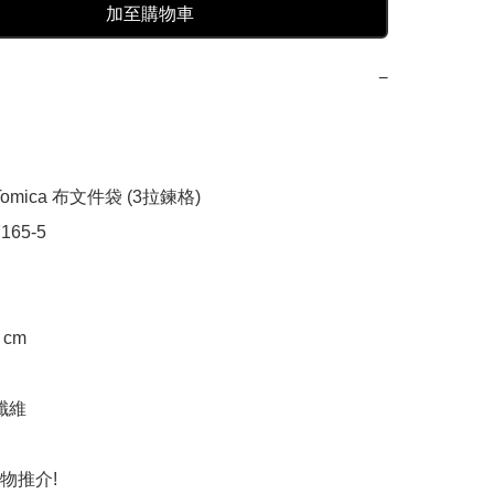
加至購物車
−
omica 布文件袋 (3拉鍊格)

165-5

cm

纖維

推介!
