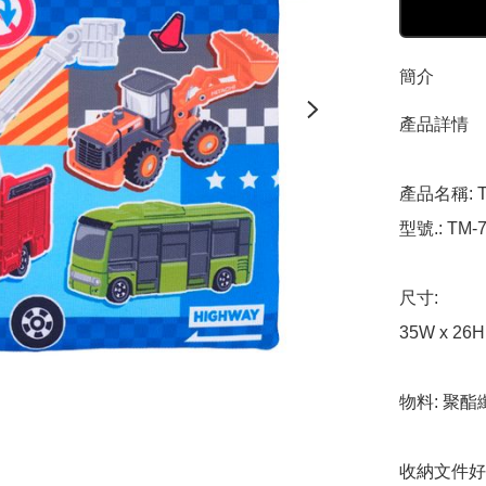
簡介
產品詳情

產品名稱: T
型號.: TM-7
尺寸: 

35W x 26H 
物料: 聚酯
收納文件好物