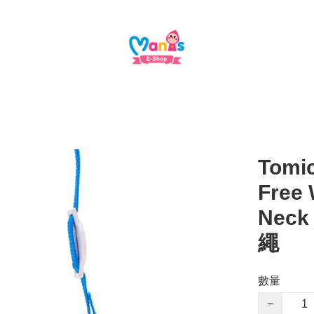
Tomi
Free 
Nec
繩
數量
−