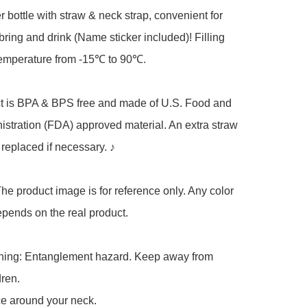
 bottle with straw & neck strap, convenient for 
 bring and drink (Name sticker included)! Filling 
emperature from -15℃ to 90℃.

t is BPA & BPS free and made of U.S. Food and 
stration (FDA) approved material. An extra straw 
 replaced if necessary. ♪

he product image is for reference only. Any color 
pends on the real product.

ning: Entanglement hazard. Keep away from 
ren.

ce around your neck.