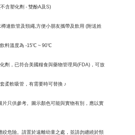
(不含塑化劑 - 雙酚A及S)

 膠水樽連飲管及頸繩,方便小朋友攜帶及飲用 (附送姓
料溫度為 -15℃ ~ 90℃

化劑，已符合美國糧食與藥物管理局(FDA)，可放
套柔軟吸管，有需要時可替換 ♪

 圖片只供參考。圖示顏色可能與實物有別，應以實
 纏絞危險。請置於遠離幼童之處，並請勿纏繞於頸