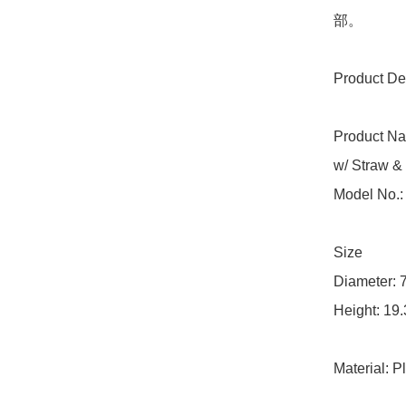
部。

Product Det
Product Na
w/ Straw & 
Model No.:
Size

Diameter: 
Height: 19.
Material: P