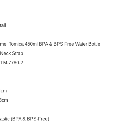
ail

me: Tomica 450ml BPA & BPS Free Water Bottle 
Neck Strap

 TM-7780-2

7cm

3cm

lastic (BPA & BPS-Free)
