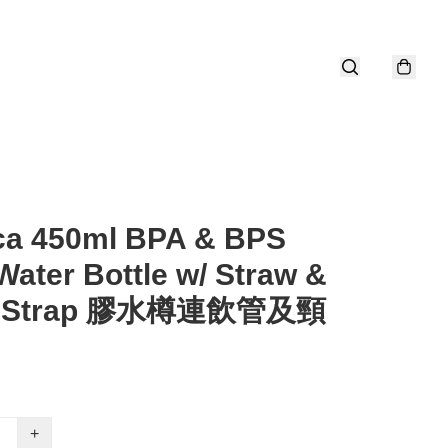
ca 450ml BPA & BPS
Water Bottle w/ Straw &
k Strap 膠水樽連飲管及頸
+