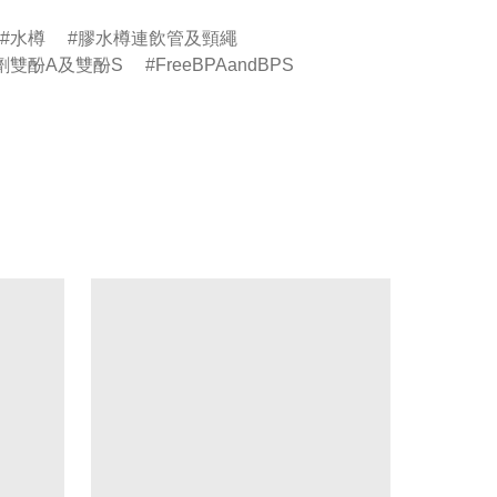
水樽
膠水樽連飲管及頸繩
劑雙酚A及雙酚S
FreeBPAandBPS