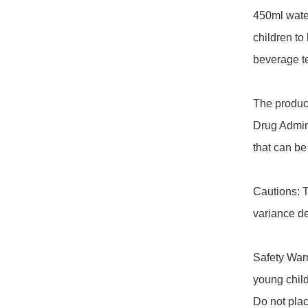
450ml water
children to
beverage t
The produc
Drug Admini
that can be
Cautions: T
variance de
Safety War
young child
Do not pla