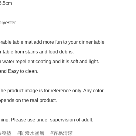
5.5cm

lyester

orable table mat add more fun to your dinner table!

r table from stains and food debris.

water repellent coating and it is soft and light.

nd Easy to clean.

he product image is for reference only. Any color 
pends on the real product.

ing: Please use under supervision of adult.
餐墊
防潑水塗層
容易清潔