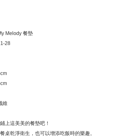
 Melody 餐墊

1-28

cm

cm

纖維

鋪上這美美的餐墊吧！

餐桌乾淨衛生，也可以增添吃飯時的樂趣。
