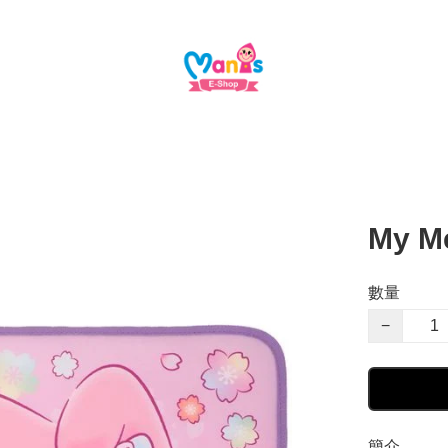
My M
數量
−
簡介