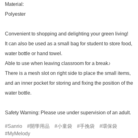
Material: 

Polyester

Convenient to shopping and delighting your green living!

It can also be used as a small bag for student to store food, 
water bottle or hand towel.

Able to use when leaving classroom for a break♪

There is a mesh slot on right side to place the small items,

and an inner pocket for storing and fixing the position of the 
water bottle.

Safety Warning: Please use under supervision of an adult.
Sanrio
開學用品
小童袋
手挽袋
環保袋
MyMelody