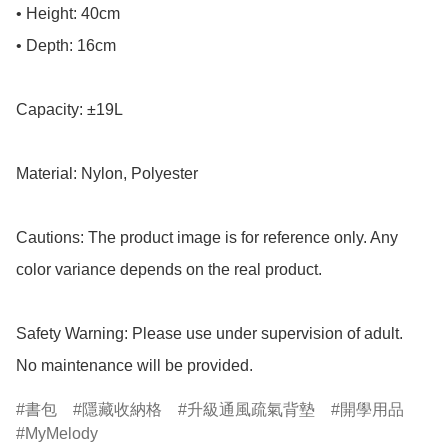
• Height: 40cm

• Depth: 16cm

Capacity: ±19L

Material: Nylon, Polyester

Cautions: The product image is for reference only. Any 
color variance depends on the real product.

Safety Warning: Please use under supervision of adult.

No maintenance will be provided.
書包
隱藏收納格
升級通風疏氣背墊
開學用品
MyMelody