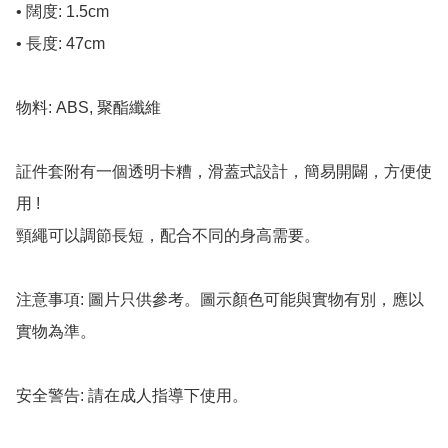
• 闊度: 1.5cm

• 長度: 47cm

物料: ABS, 聚酯纖維

証件套附有一個透明卡糟，滑蓋式設計，簡易開闢，方便使
用 !

頸繩可以調節長短，配合不同的身高需要。

注意事項: 圖片只供參考。圖示顏色可能與實物有別，應以
實物為準。

安全警告: 請在成人指導下使用。
