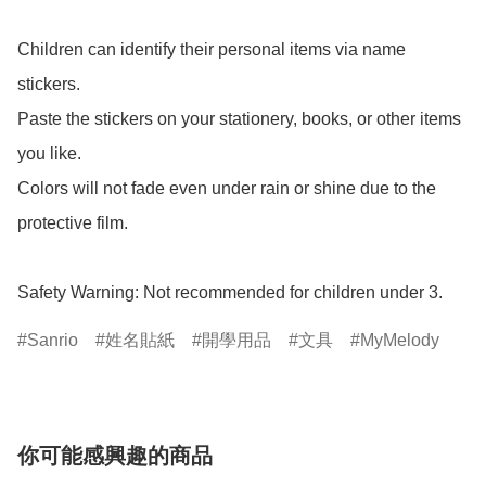
Children can identify their personal items via name 
stickers.

Paste the stickers on your stationery, books, or other items 
you like.

Colors will not fade even under rain or shine due to the 
protective film.

Safety Warning: Not recommended for children under 3.
Sanrio
姓名貼紙
開學用品
文具
MyMelody
你可能感興趣的商品