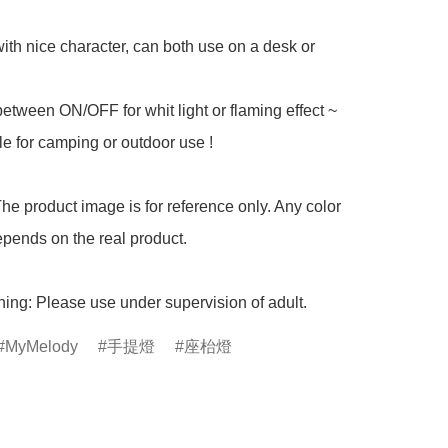
th nice character, can both use on a desk or 
etween ON/OFF for whit light or flaming effect ~

le for camping or outdoor use !

he product image is for reference only. Any color 
pends on the real product.

ing: Please use under supervision of adult.
MyMelody
手提燈
座枱燈