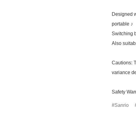
Designed wi
portable ♪

Switching b
Also suitab
Cautions: T
variance de
Safety Warn
Sanrio