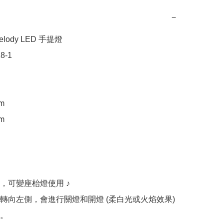
−
elody LED 手提燈

-1

m

m

，可變座枱燈使用 ♪

轉向左側，會進行關燈和開燈 (柔白光或火焰效果) 
。
