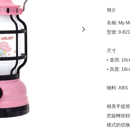
簡介
名稱: My M
型號: 9-8218
尺寸

• 直徑: 10c
• 高度: 18c
物料: ABS

精美手提燈
把旋轉按鈕
模式的切換