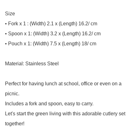
Size

• Fork x 1 : (Width) 2.1 x (Length) 16.2/ cm

• Spoon x 1: (Width) 3.2 x (Length) 16.2/ cm

• Pouch x 1: (Width) 7.5 x (Length) 18/ cm

Material: Stainless Steel

Perfect for having lunch at school, office or even on a 
picnic.

Includes a fork and spoon, easy to carry.

Let's start the green living with this adorable cutlery set 
together!
