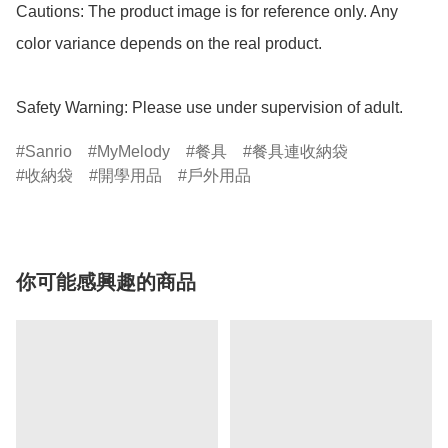
Cautions: The product image is for reference only. Any 
color variance depends on the real product.

Safety Warning: Please use under supervision of adult.
Sanrio
MyMelody
餐具
餐具連收納袋
收納袋
開學用品
戶外用品
你可能感興趣的商品