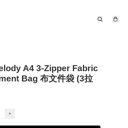
lody A4 3-Zipper Fabric
ment Bag 布文件袋 (3拉
+