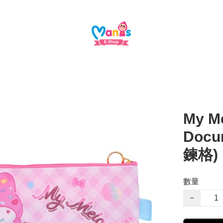
My Me
Docu
鍊格)
數量
−