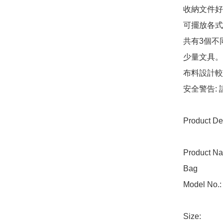
收納文件好物
可擺放各式
共有3個不
少量文具。

布料設計較
安全警告:
Product Det
Product Na
Bag

Model No.:
Size: 
