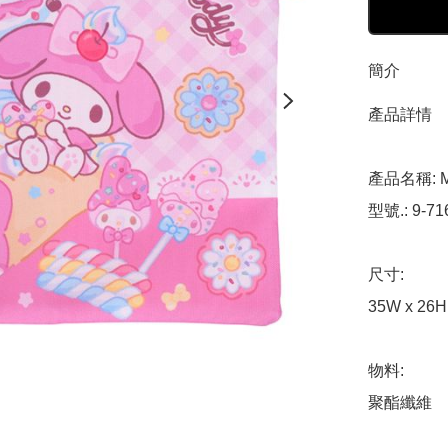
簡介
產品詳情

產品名稱: M
型號.: 9-716
尺寸: 

35W x 26H 
物料: 

聚酯纖維
