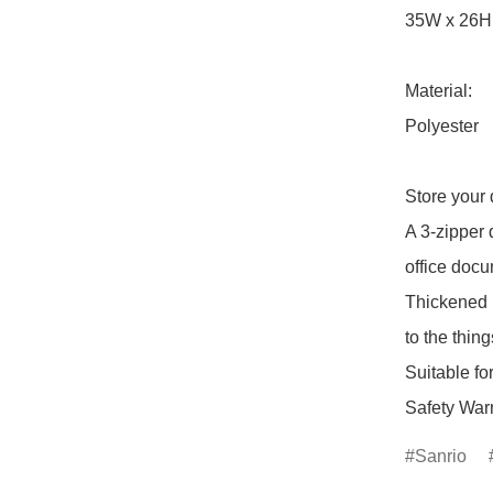
35W x 26H 
Material: 

Polyester

Store your
A 3-zipper 
office docum
Thickened m
to the thing
Suitable for
Safety Warn
Sanrio