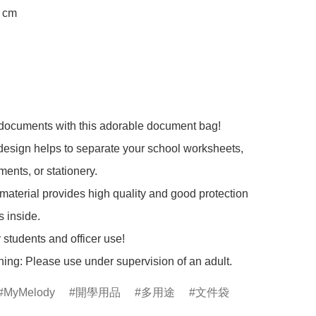
cm

 documents with this adorable document bag!

design helps to separate your school worksheets, 
ents, or stationery.

aterial provides high quality and good protection 
s inside.

 students and officer use!

ing: Please use under supervision of an adult.
MyMelody
開學用品
多用途
文件袋