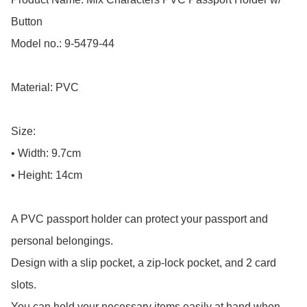
Button

Model no.: 9-5479-44

Material: PVC

Size: 

• Width: 9.7cm

• Height: 14cm

A PVC passport holder can protect your passport and 
personal belongings.

Design with a slip pocket, a zip-lock pocket, and 2 card 
slots.

You can hold your necessary items easily at hand when 