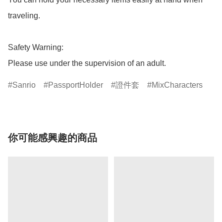
traveling.

Safety Warning:

Please use under the supervision of an adult.
Sanrio
PassportHolder
證件套
MixCharacters
你可能感興趣的商品