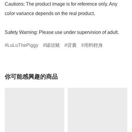
Cautions: The product image is for reference only. Any 
color variance depends on the real product.

Safety Warning: Please use under supervision of adult.
LuLuThePiggy
罐頭豬
背囊
用料輕身
你可能感興趣的商品