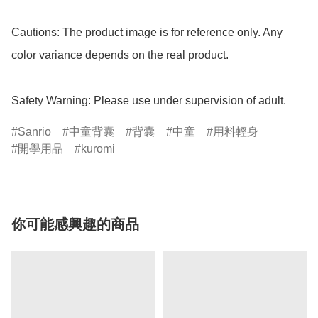
Cautions: The product image is for reference only. Any 
color variance depends on the real product.

Safety Warning: Please use under supervision of adult.
Sanrio
中童背囊
背囊
中童
用料輕身
開學用品
kuromi
你可能感興趣的商品