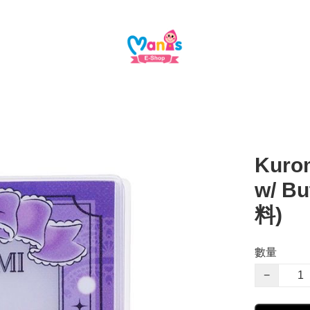
Kurom
w/ B
料)
數量
−