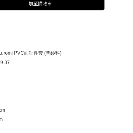
加至購物車
−
uromi PVC面証件套 (閃紗料)

9-37

cm

m
