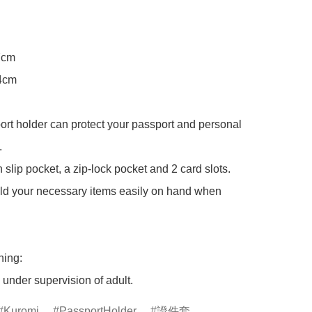
7cm

4cm

t holder can protect your passport and personal 


 slip pocket, a zip-lock pocket and 2 card slots.

ld your necessary items easily on hand when 
ing:

under supervision of adult.
Kuromi
PassportHolder
證件套