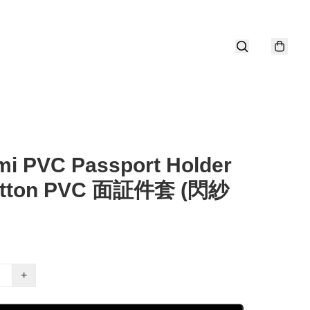
i PVC Passport Holder
utton PVC 面証件套 (閃紗
+