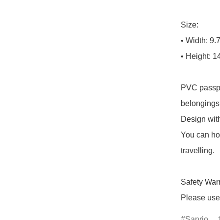
Size: 

• Width: 9.
• Height: 1
PVC passpor
belongings.
Design with
You can ho
travelling.

Safety Warn
Please use 
Sanrio