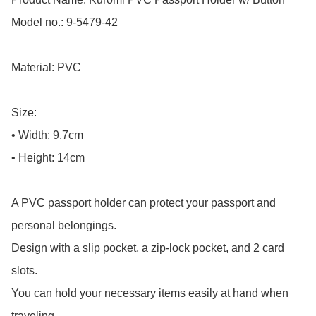
Model no.: 9-5479-42

Material: PVC

Size: 

• Width: 9.7cm

• Height: 14cm

A PVC passport holder can protect your passport and 
personal belongings.

Design with a slip pocket, a zip-lock pocket, and 2 card 
slots.

You can hold your necessary items easily at hand when 
traveling.
