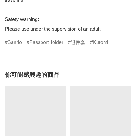
Safety Warning:

Please use under the supervision of an adult.
Sanrio
PassportHolder
證件套
Kuromi
你可能感興趣的商品