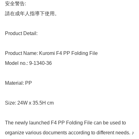
安全警告:

請在成年人指導下使用。

Product Detail:

Product Name: Kuromi F4 PP Folding File

Model no.: 9-1340-36

Material: PP

Size: 24W x 35.5H cm

The newly launched F4 PP Folding File can be used to 
organize various documents according to different needs. ♪
