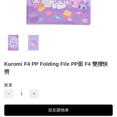
Kuromi F4 PP Folding File PP面 F4 雙摺快
勞
數量
−
+
加至購物車