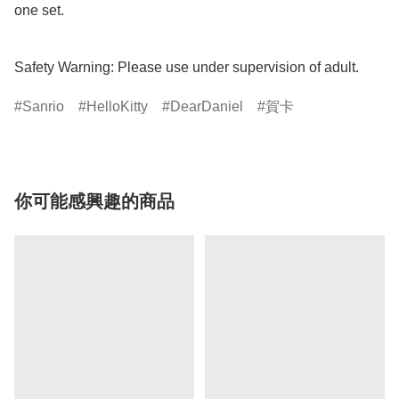
one set.

Safety Warning: Please use under supervision of adult.
Sanrio
HelloKitty
DearDaniel
賀卡
你可能感興趣的商品