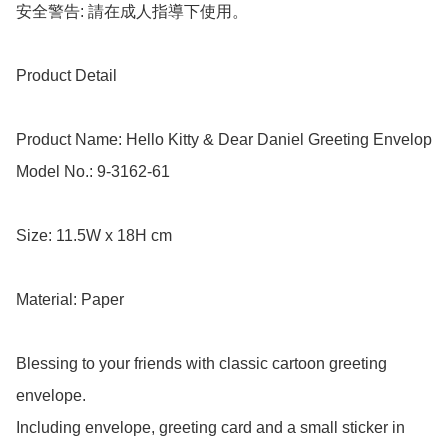
安全警告: 請在成人指導下使用。

Product Detail

Product Name: Hello Kitty & Dear Daniel Greeting Envelop

Model No.: 9-3162-61

Size: 11.5W x 18H cm

Material: Paper

Blessing to your friends with classic cartoon greeting 
envelope.

Including envelope, greeting card and a small sticker in 