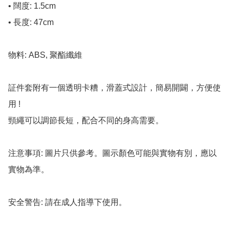
• 闊度: 1.5cm

• 長度: 47cm

物料: ABS, 聚酯纖維

証件套附有一個透明卡糟，滑蓋式設計，簡易開闢，方便使
用 !

頸繩可以調節長短，配合不同的身高需要。

注意事項: 圖片只供參考。圖示顏色可能與實物有別，應以
實物為準。

安全警告: 請在成人指導下使用。
