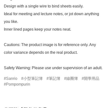
Design with a single wire to bind sheets easily.

Ideal for meeting and lecture notes, or jot down anything 
you like.

Inner lined pages keep your notes neat.

Cautions: The product image is for reference only. Any 
color variance depends on the real product.

Safety Warning: Please use under supervision of an adult.
Sanrio
小型筆記簿
筆記簿
線圈簿
開學用品
Pompompurin