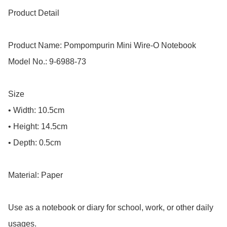
Product Detail

Product Name: Pompompurin Mini Wire-O Notebook

Model No.: 9-6988-73

Size

• Width: 10.5cm

• Height: 14.5cm

• Depth: 0.5cm

Material: Paper

Use as a notebook or diary for school, work, or other daily 
usages.
