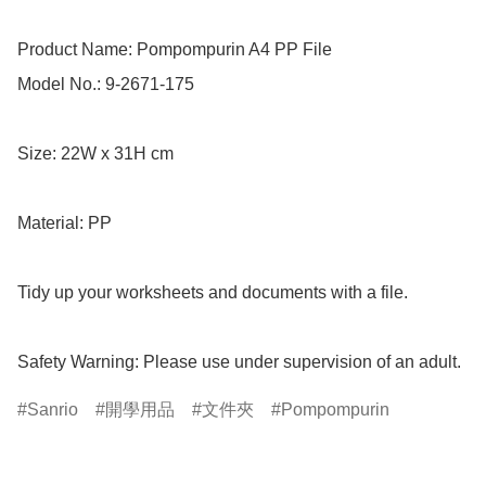
Product Name: Pompompurin A4 PP File

Model No.: 9-2671-175

Size: 22W x 31H cm

Material: PP

Tidy up your worksheets and documents with a file.

Safety Warning: Please use under supervision of an adult.
Sanrio
開學用品
文件夾
Pompompurin