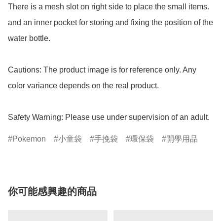
There is a mesh slot on right side to place the small items.

and an inner pocket for storing and fixing the position of the 
water bottle.

Cautions: The product image is for reference only. Any 
color variance depends on the real product.

Safety Warning: Please use under supervision of an adult.
Pokemon
小童袋
手挽袋
環保袋
開學用品
你可能感興趣的商品