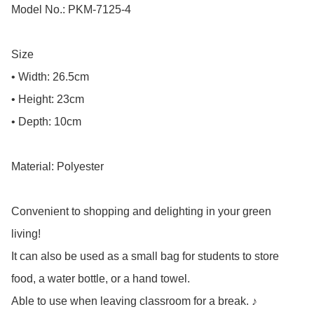
Model No.: PKM-7125-4

Size

• Width: 26.5cm

• Height: 23cm

• Depth: 10cm

Material: Polyester

Convenient to shopping and delighting in your green 
living!

It can also be used as a small bag for students to store 
food, a water bottle, or a hand towel.

Able to use when leaving classroom for a break. ♪
