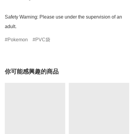
Safety Warning: Please use under the supervision of an 
adult.
Pokemon
PVC袋
你可能感興趣的商品