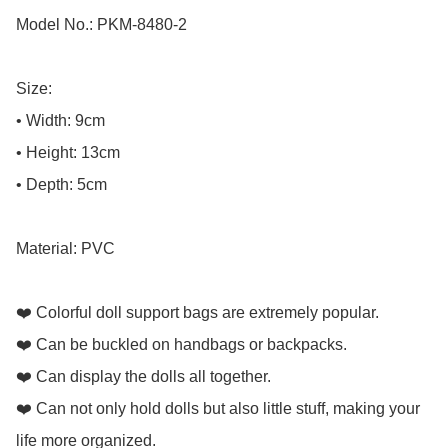
Model No.: PKM-8480-2

Size:

• Width: 9cm

• Height: 13cm

• Depth: 5cm

Material: PVC

❤️ Colorful doll support bags are extremely popular.

❤️ Can be buckled on handbags or backpacks. 

❤️ Can display the dolls all together. 

❤️ Can not only hold dolls but also little stuff, making your 
life more organized.
