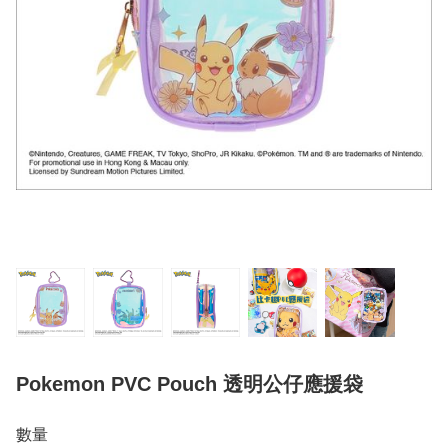
Pokemon PVC Pouch 透明公仔應援袋
數量