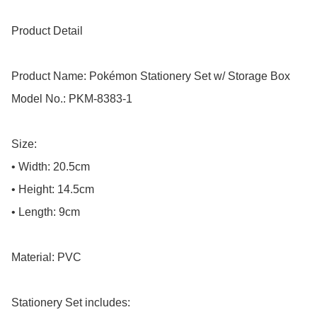
Product Detail

Product Name: Pokémon Stationery Set w/ Storage Box

Model No.: PKM-8383-1

Size:

• Width: 20.5cm

• Height: 14.5cm

• Length: 9cm

Material: PVC

Stationery Set includes:
