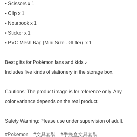
• Scissors x 1

• Clip x 1

• Notebook x 1

• Sticker x 1

• PVC Mesh Bag (Mini Size - Glitter)  x 1

Best gifts for Pokémon fans and kids ♪

Includes five kinds of stationery in the storage box.

Cautions: The product image is for reference only. Any 
color variance depends on the real product.

Safety Warning: Please use under supervision of adult.
Pokemon
文具套裝
手挽盒文具套裝