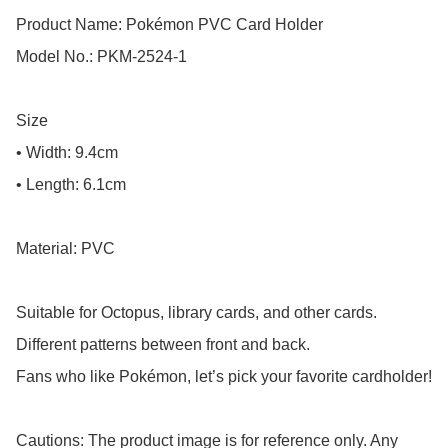
Product Name: Pokémon PVC Card Holder

Model No.: PKM-2524-1

Size

• Width: 9.4cm

• Length: 6.1cm

Material: PVC

Suitable for Octopus, library cards, and other cards.

Different patterns between front and back.

Fans who like Pokémon, let’s pick your favorite cardholder!

Cautions: The product image is for reference only. Any 