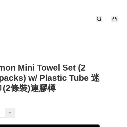
on Mini Towel Set (2
 packs) w/ Plastic Tube 迷
(2條裝)連膠樽
+