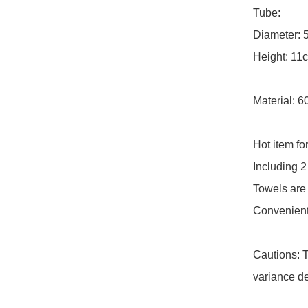
Tube:

Diameter: 5
Height: 11c
Material: 
Hot item for
Including 2
Towels are 
Convenient t
Cautions: T
variance de