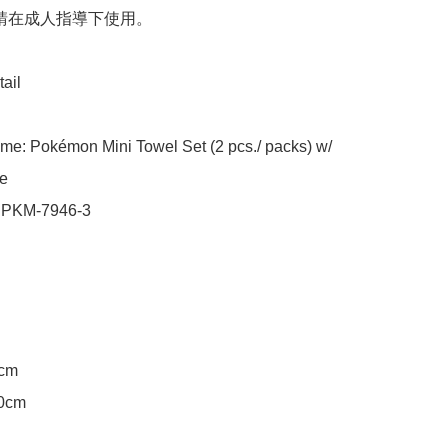
 請在成人指導下使用。

ail

me: Pokémon Mini Towel Set (2 pcs./ packs) w/ 
e

 PKM-7946-3

cm

0cm
