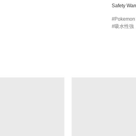
Safety Warn
Pokemon
吸水性強