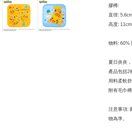
膠樽:

直徑: 5.6cm
高度: 11cm

物料: 60% 
夏日炎炎，
產品包括2
用料柔軟舒
附有毛巾樽
注意事項:
物為準。
