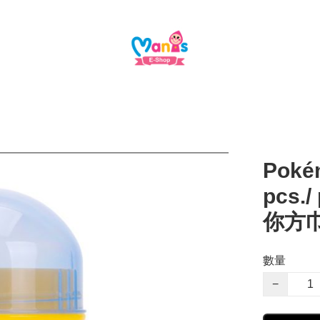
Pokém
pcs./
你方巾
數量
−