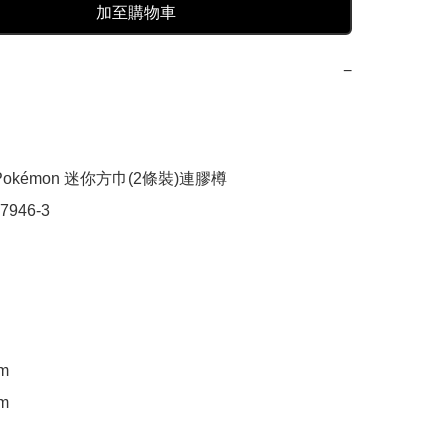
加至購物車
−
okémon 迷你方巾(2條裝)連膠樽

946-3

m

m
