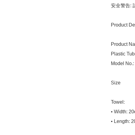
安全警告:
Product Det
Product Na
Plastic Tub
Model No.:
Size

Towel:

• Width: 20
• Length: 2