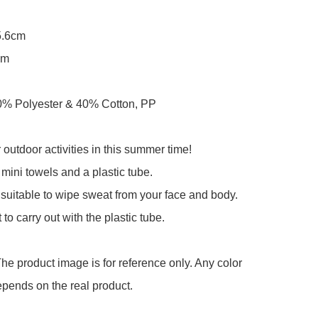
.6cm

m

60% Polyester & 40% Cotton, PP

 outdoor activities in this summer time!

 mini towels and a plastic tube.

suitable to wipe sweat from your face and body.

o carry out with the plastic tube.

he product image is for reference only. Any color 
pends on the real product.
