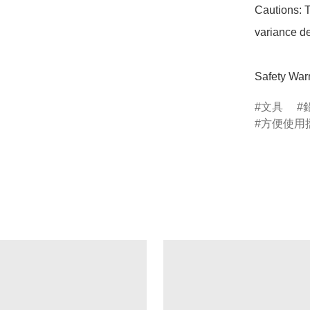
Cautions: T
variance de
Safety Warn
文具
方便使用