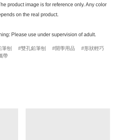
he product image is for reference only. Any color 
pends on the real product.

ing: Please use under supervision of adult.
鉛筆刨
雙孔鉛筆刨
開學用品
形狀輕巧
攜帶