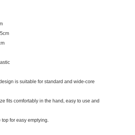
m

.5cm

cm

astic

esign is suitable for standard and wide-core 
e fits comfortably in the hand, easy to use and 
top for easy emptying.
