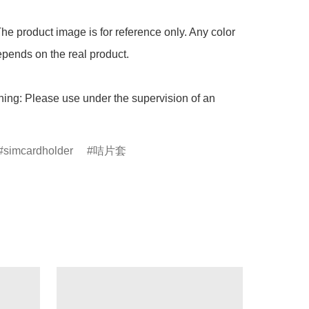
he product image is for reference only. Any color 
pends on the real product.

ing: Please use under the supervision of an 
simcardholder
咭片套