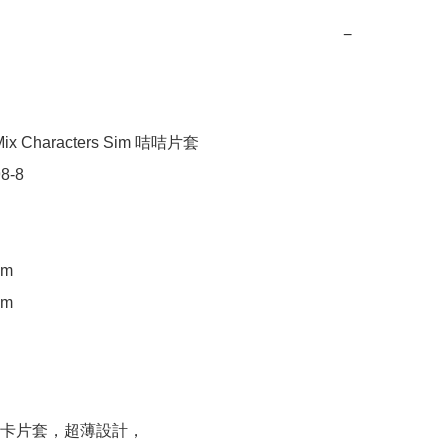
−
x Characters Sim 咭咭片套

-8

m

m

卡卡片套，超薄設計，
