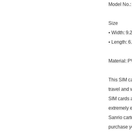
Model No.: 
Size

• Width: 9.
• Length: 6
Material: P
This SIM ca
travel and 
SIM cards a
extremely e
Sanrio cart
purchase yo