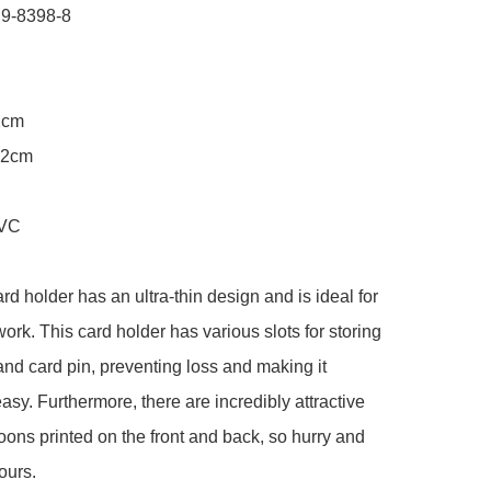
9-8398-8

2cm

.2cm

VC

rd holder has an ultra-thin design and is ideal for 
work. This card holder has various slots for storing 
nd card pin, preventing loss and making it 
asy. Furthermore, there are incredibly attractive 
oons printed on the front and back, so hurry and 
urs.
