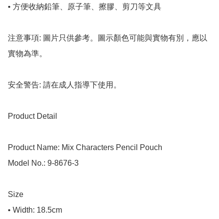
• 方便收納鉛筆、原子筆、擦膠、剪刀等文具

注意事項: 圖片只供參考。圖示顏色可能與實物有別，應以
實物為準。

安全警告: 請在成人指導下使用。

Product Detail

Product Name: Mix Characters Pencil Pouch

Model No.: 9-8676-3

Size

• Width: 18.5cm
