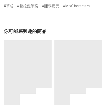
筆袋
雙拉鏈筆袋
開學用品
MixCharacters
你可能感興趣的商品