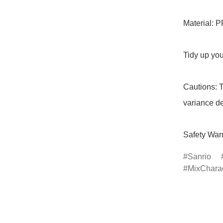
Material: P
Tidy up you
Cautions: T
variance de
Safety Warn
Sanrio
MixChara