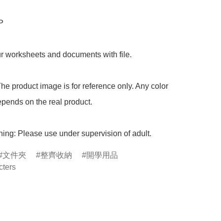
P

r worksheets and documents with file.

he product image is for reference only. Any color 
pends on the real product.

ing: Please use under supervision of adult.
文件夾
整齊收納
開學用品
cters