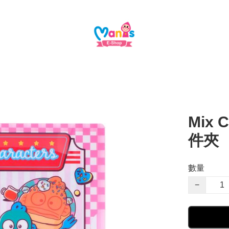
Mix C
件夾
數量
−