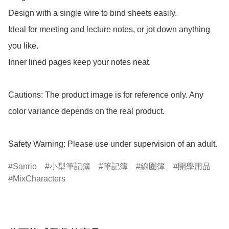
Design with a single wire to bind sheets easily.

Ideal for meeting and lecture notes, or jot down anything 
you like.

Inner lined pages keep your notes neat.

Cautions: The product image is for reference only. Any 
color variance depends on the real product.

Safety Warning: Please use under supervision of an adult.
Sanrio
小型筆記簿
筆記簿
線圈簿
開學用品
MixCharacters