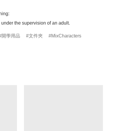
ing:

under the supervision of an adult.
開學用品
文件夾
MixCharacters