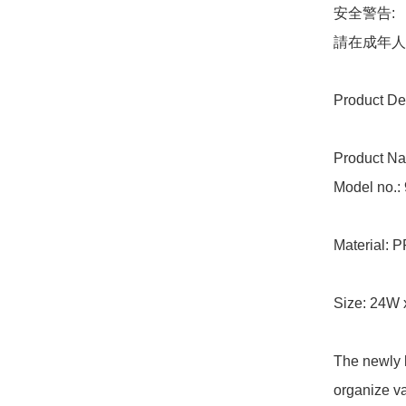
安全警告:

請在成年人
Product Deta
Product Na
Model no.: 
Material: P
Size: 24W 
The newly 
organize va