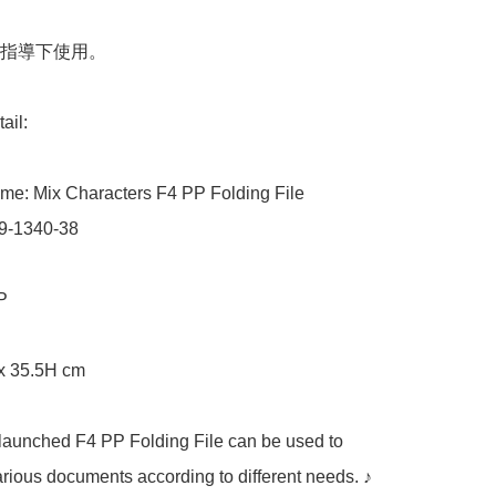
指導下使用。

il:

me: Mix Characters F4 PP Folding File

9-1340-38

P

x 35.5H cm

launched F4 PP Folding File can be used to 
rious documents according to different needs. ♪
