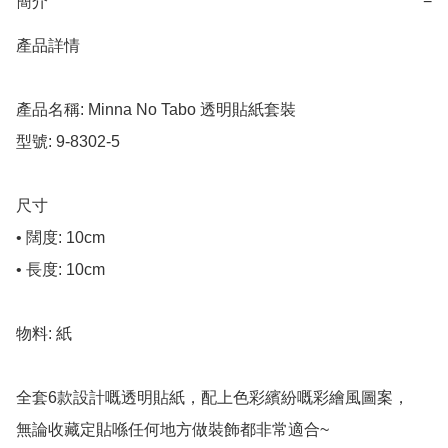
簡介
−
產品詳情

產品名稱: Minna No Tabo 透明貼紙套裝

型號: 9-8302-5

尺寸

• 闊度: 10cm

• 長度: 10cm

物料: 紙

全套6款設計嘅透明貼紙，配上色彩繽紛嘅彩繪風圖案，

無論收藏定貼喺任何地方做裝飾都非常適合~ 
