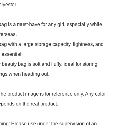
lyester

g is a must-have for any girl, especially while 
verseas.

g with a large storage capacity, lightness, and 
 essential.

eauty bag is soft and fluffy, ideal for storing 
ngs when heading out.

he product image is for reference only. Any color 
pends on the real product.

ing: Please use under the supervision of an 