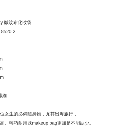
−
ky 皺紋布化妝袋

8520-2

m

m

m

纖維

位女生的必備隨身物，尤其出埠旅行，

、輕巧耐用既makeup bag更加是不能缺少。
