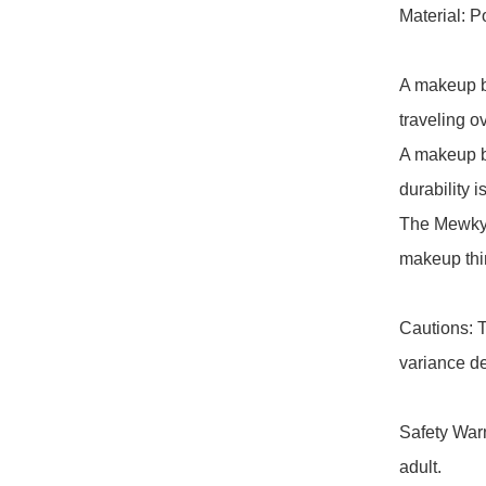
Material: Po
A makeup ba
traveling o
A makeup ba
durability is
The Mewky b
makeup thi
Cautions: T
variance de
Safety Warn
adult.