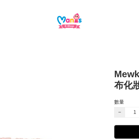
Mewk
布化
數量
−