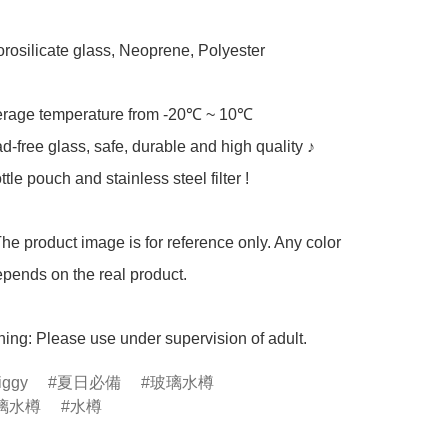
orosilicate glass, Neoprene, Polyester

verage temperature from -20℃ ~ 10℃

d-free glass, safe, durable and high quality ♪

tle pouch and stainless steel filter !

he product image is for reference only. Any color 
pends on the real product.

ing: Please use under supervision of adult.
iggy
夏日必備
玻璃水樽
璃水樽
水樽