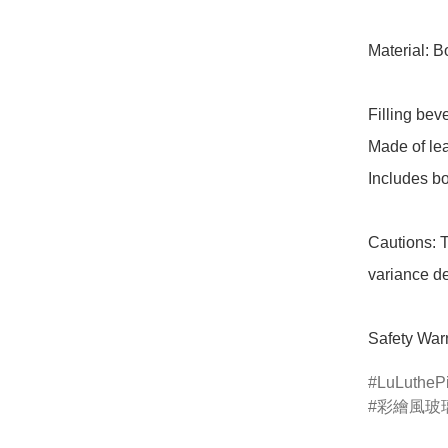
Material: B
Filling be
Made of lea
Includes bot
Cautions: T
variance de
Safety Warn
LuLutheP
彩繪風玻