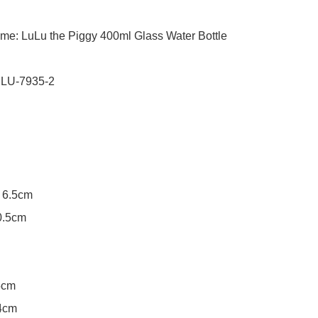
me: LuLu the Piggy 400ml Glass Water Bottle 
 LU-7935-2

 6.5cm

0.5cm

5cm

4cm
