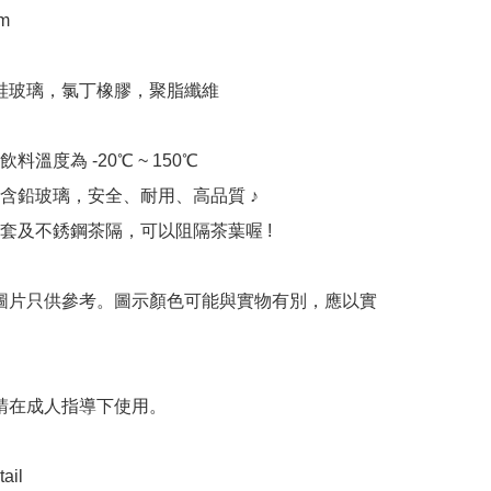
m

硼硅玻璃，氯丁橡膠，聚脂纖維

溫度為 -20℃ ~ 150℃

含鉛玻璃，安全、耐用、高品質 ♪

套及不銹鋼茶隔，可以阻隔茶葉喔 !

 圖片只供參考。圖示顏色可能與實物有別，應以實
 請在成人指導下使用。

ail
