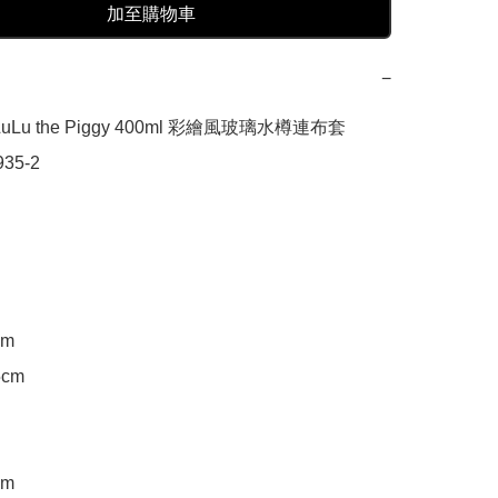
加至購物車
−
uLu the Piggy 400ml 彩繪風玻璃水樽連布套

35-2

m

cm

m
