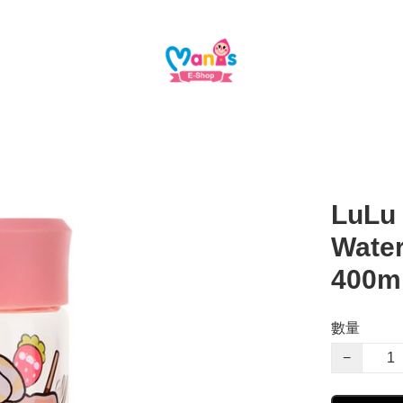
LuLu 
Water
400
數量
−