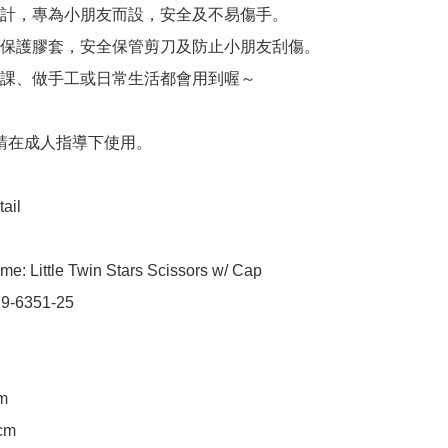
計，專為小朋友而設，安全及不易傷手。

保護膠套，安全保管剪刀及防止小朋友刮傷。

課、做手工或日常生活都會用到喔～

 請在成人指導下使用。

ail

e: Little Twin Stars Scissors w/ Cap

 9-6351-25

m

cm
