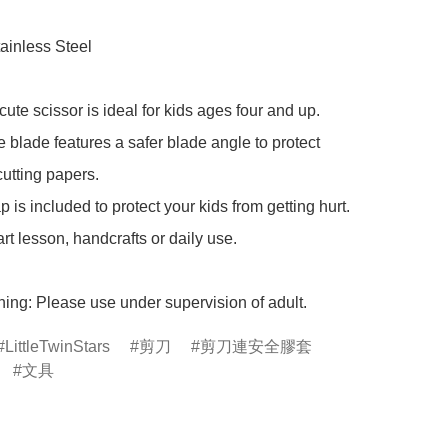
ainless Steel

ute scissor is ideal for kids ages four and up.

 blade features a safer blade angle to protect 
utting papers.

p is included to protect your kids from getting hurt.

art lesson, handcrafts or daily use.

ing: Please use under supervision of adult.
LittleTwinStars
剪刀
剪刀連安全膠套
文具