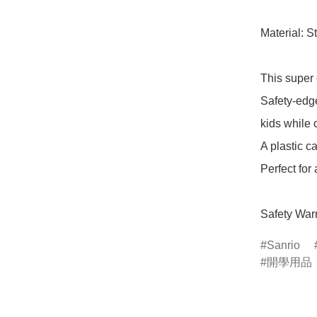
Material: St
This super c
Safety-edge
kids while c
A plastic ca
Perfect for 
Safety Warn
Sanrio
開學用品