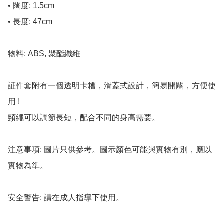
• 闊度: 1.5cm

• 長度: 47cm

物料: ABS, 聚酯纖維

証件套附有一個透明卡糟，滑蓋式設計，簡易開闢，方便使
用 !

頸繩可以調節長短，配合不同的身高需要。

注意事項: 圖片只供參考。圖示顏色可能與實物有別，應以
實物為準。

安全警告: 請在成人指導下使用。
