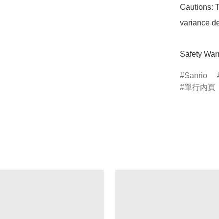
Cautions: T
variance de
Safety Warn
Sanrio
單行內頁