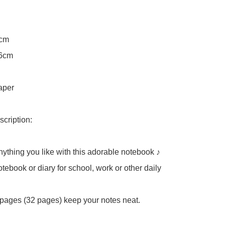
cm

6cm

aper

cription:

ything you like with this adorable notebook ♪

tebook or diary for school, work or other daily 
 pages (32 pages) keep your notes neat.
