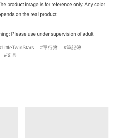
he product image is for reference only. Any color 
pends on the real product.

ing: Please use under supervision of adult.
LittleTwinStars
單行簿
筆記簿
文具