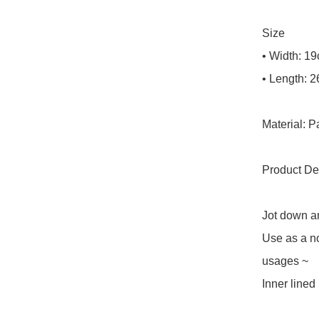
Size

• Width: 19
• Length: 2
Material: P
Product Des
Jot down an
Use as a no
usages ~

Inner lined