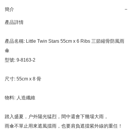
簡介
−
產品詳情

產品名稱: Little Twin Stars 55cm x 6 Ribs 三節縮骨防風雨
傘

型號: 9-8163-2

尺寸: 55cm x 8 骨

物料: 人造纖維

踏入盛夏，户外陽光猛烈，間中還會下幾場大雨，

雨傘不單止用來遮風擋雨，也要肩負遮擋紫外線的重任！
