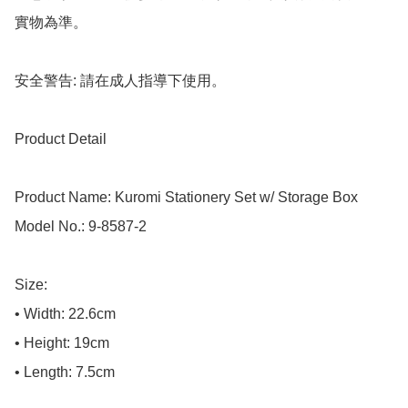
實物為準。

安全警告: 請在成人指導下使用。

Product Detail

Product Name: Kuromi Stationery Set w/ Storage Box

Model No.: 9-8587-2

Size:

• Width: 22.6cm

• Height: 19cm

• Length: 7.5cm
