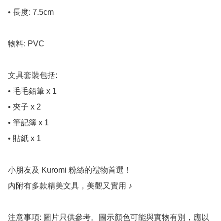
• 長度: 7.5cm

物料: PVC

文具套裝包括:

• 毛毛鉛筆 x 1

• 夾子 x 2

• 筆記簿 x 1

• 貼紙 x 1

小朋友及 Kuromi 粉絲的禮物首選！

內附有多款精美文具，美觀又實用 ♪

注意事項: 圖片只供參考。圖示顏色可能與實物有別，應以