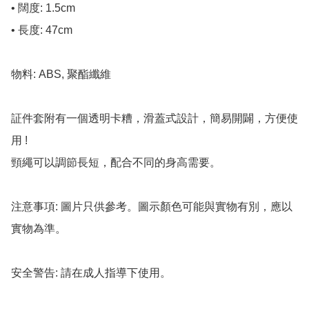
• 闊度: 1.5cm

• 長度: 47cm

物料: ABS, 聚酯纖維

証件套附有一個透明卡糟，滑蓋式設計，簡易開闢，方便使
用 !

頸繩可以調節長短，配合不同的身高需要。

注意事項: 圖片只供參考。圖示顏色可能與實物有別，應以
實物為準。

安全警告: 請在成人指導下使用。
