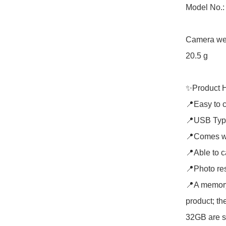
Model No.
Camera wei
20.5 g

✨Product Hi
📍Easy to ca
📍USB Type
📍Comes wit
📍Able to c
📍Photo res
📍A memory 
product; th
32GB are s