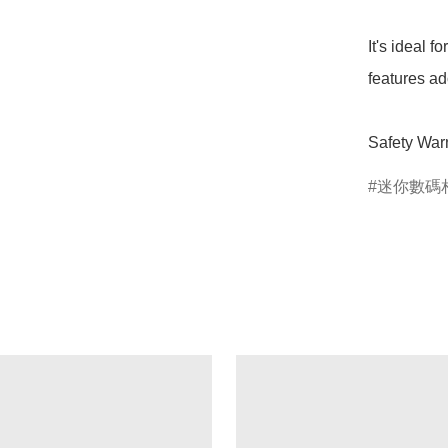
It's ideal f
features ad
Safety Warn
迷你數碼