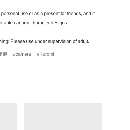
or personal use or as a present for friends, and it 
orable cartoon character designs.

ing: Please use under supervision of adult.
相機
camera
Kuromi