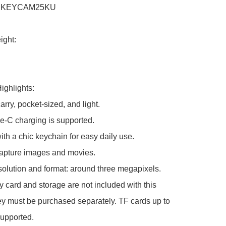
: KEYCAM25KU

ght:

ghlights:

rry, pocket-sized, and light.

-C charging is supported.

h a chic keychain for easy daily use.

apture images and movies.

olution and format: around three megapixels.

card and storage are not included with this 
ey must be purchased separately. TF cards up to 
upported.
