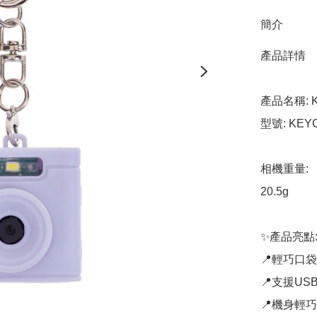
簡介
產品詳情

產品名稱: 
型號: KEYC
相機重量: 

20.5g

✨產品亮點:
📍輕巧口
📍支援USB 
📍機身輕巧，