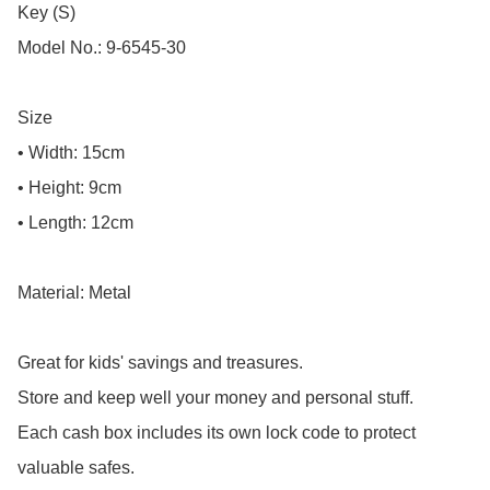
Key (S)

Model No.: 9-6545-30

Size

• Width: 15cm

• Height: 9cm

• Length: 12cm

Material: Metal

Great for kids' savings and treasures.

Store and keep well your money and personal stuff.

Each cash box includes its own lock code to protect 
valuable safes.
