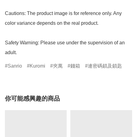
Cautions: The product image is for reference only. Any 
color variance depends on the real product.

Safety Warning: Please use under the supervision of an 
adult.
Sanrio
Kuromi
夾萬
錢箱
連密碼鎖及鎖匙
你可能感興趣的商品